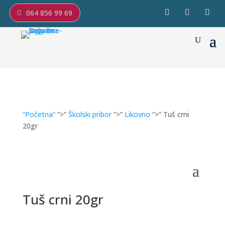
064 856 99 69
“Početna“
“>“
Školski pribor
“>“
Likovno
“>“ Tuš crni
20gr
Tuš crni 20gr