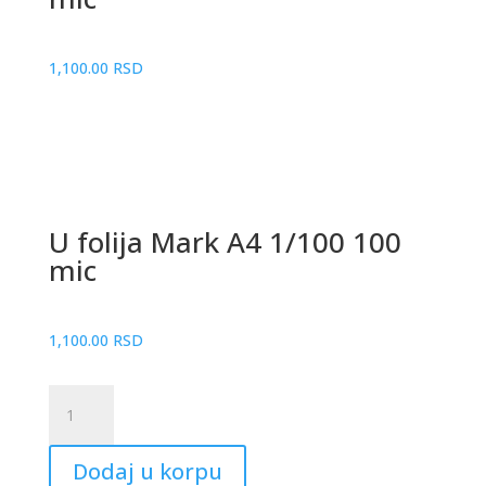
1,100.00
RSD
U folija Mark A4 1/100 100
mic
1,100.00
RSD
U
folija
Mark
Dodaj u korpu
A4