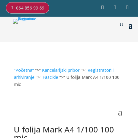
064 856 99 69
“Početna“
“>“
Kancelarijski pribor
“>“
Registratori i
arhiviranje
“>“
Fascikle
“>“ U folija Mark A4 1/100 100
mic
U folija Mark A4 1/100 100
mic