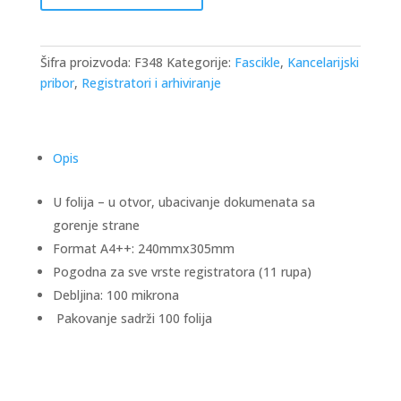
1/100
100
mic
Šifra proizvoda:
F348
Kategorije:
Fascikle
,
Kancelarijski
količina
pribor
,
Registratori i arhiviranje
Opis
U folija – u otvor, ubacivanje dokumenata sa
gorenje strane
Format A4++: 240mmx305mm
Pogodna za sve vrste registratora (11 rupa)
Debljina: 100 mikrona
Pakovanje sadrži 100 folija