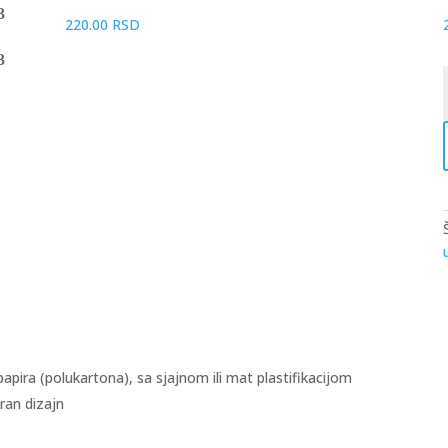
220.00
RSD
G
k
apira (polukartona), sa sjajnom ili mat plastifikacijom
ran dizajn