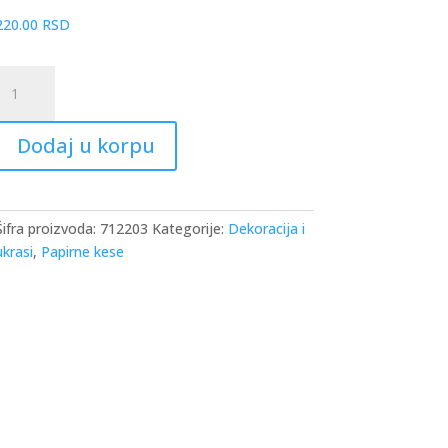
220.00
RSD
Ukrasna
kesa
Everyday
Dodaj u korpu
litter
XL
oličina
Šifra proizvoda:
712203
Kategorije:
Dekoracija i
ukrasi
,
Papirne kese