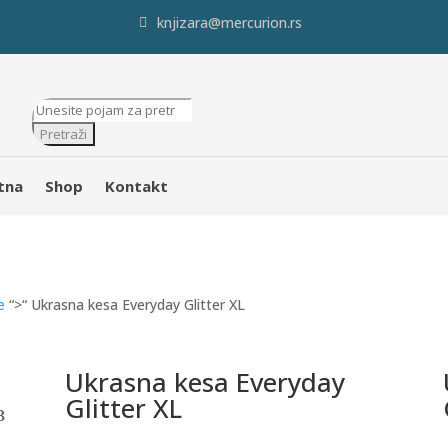
knjizara@mercurion.rs
Products
search
Pretraži
tna
Shop
Kontakt
e
“>“ Ukrasna kesa Everyday Glitter XL
Ukrasna kesa Everyday
Glitter XL