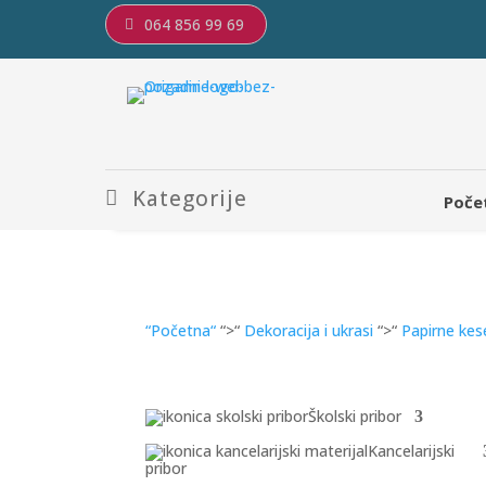
064 856 99 69
Kategorije
Poče
“Početna“
“>“
Dekoracija i ukrasi
“>“
Papirne kes
Školski pribor
Kancelarijski
pribor