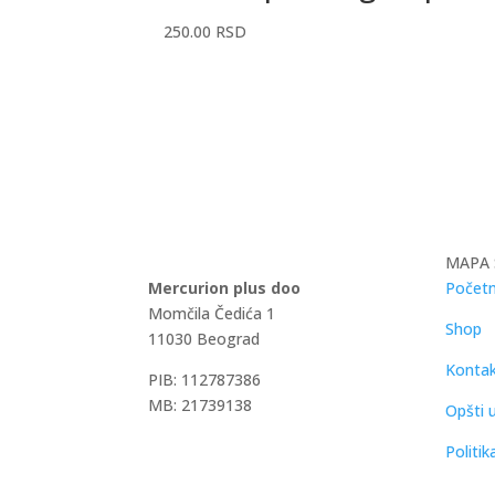
250.00
RSD
MAPA 
Mercurion plus doo
Početn
Momčila Čedića 1
Shop
11030 Beograd
Konta
PIB: 112787386
MB: 21739138
Opšti u
Politik