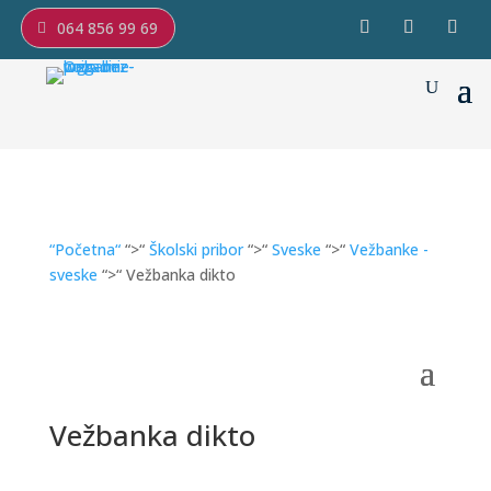
064 856 99 69
“Početna“
“>“
Školski pribor
“>“
Sveske
“>“
Vežbanke -
sveske
“>“ Vežbanka dikto
Vežbanka dikto