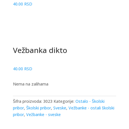
40.00
RSD
Vežbanka dikto
40.00
RSD
Nema na zalihama
Šifra proizvoda:
3023
Kategorije:
Ostalo - Školski
pribor
,
Školski pribor
,
Sveske
,
Vežbanke - ostali školski
pribor
,
Vežbanke - sveske