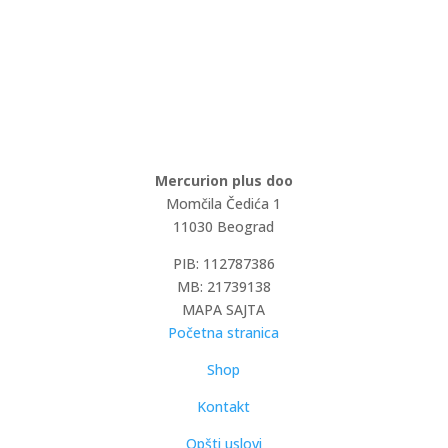
Mercurion plus doo
Momčila Čedića 1
11030 Beograd
PIB: 112787386
MB: 21739138
MAPA SAJTA
Početna stranica
Shop
Kontakt
Opšti uslovi