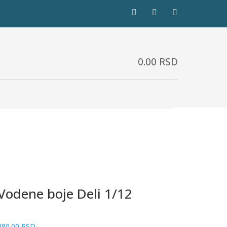
0.00
RSD
Vodene boje Deli 1/12
280.00
RSD