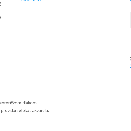
D
k
 sintetičkom dlakom.
, providan efekat akvarela.