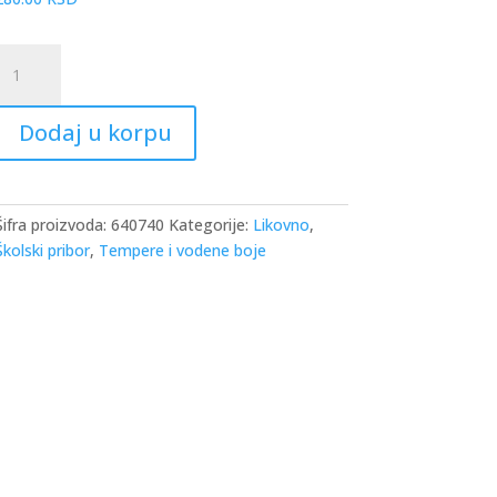
Vodene
boje
eli
Dodaj u korpu
1/12
oličina
Šifra proizvoda:
640740
Kategorije:
Likovno
,
Školski pribor
,
Tempere i vodene boje