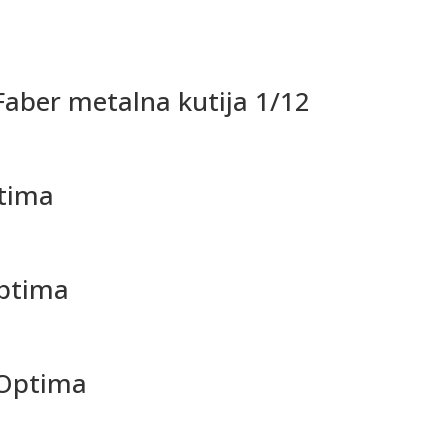
Faber metalna kutija 1/12
ptima
Optima
8 Optima