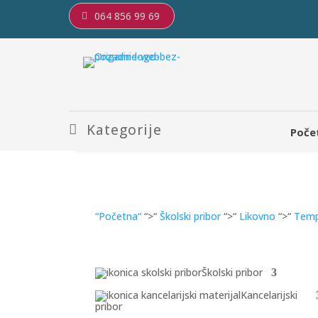
064 856 99 69
Kategorije
Poče
“Početna“
“>“
Školski pribor
“>“
Likovno
“>“
Temp
Školski pribor
Kancelarijski
pribor