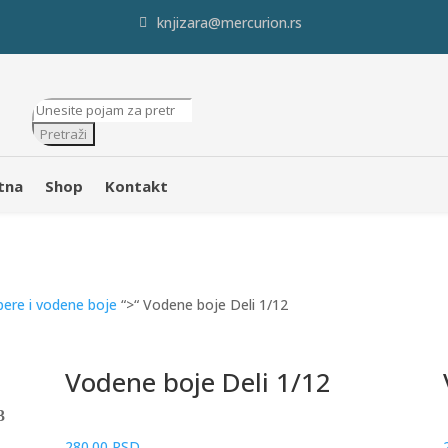
knjizara@mercurion.rs
Products
search
Pretraži
tna
Shop
Kontakt
ere i vodene boje
“>“ Vodene boje Deli 1/12
Vodene boje Deli 1/12
280.00
RSD