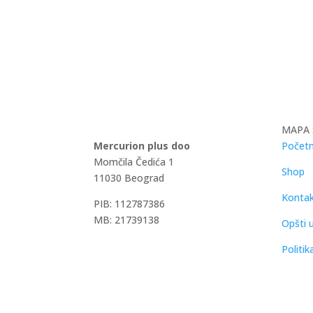
MAPA 
Mercurion plus doo
Početn
Momčila Čedića 1
Shop
11030 Beograd
Konta
PIB: 112787386
MB: 21739138
Opšti u
Politik