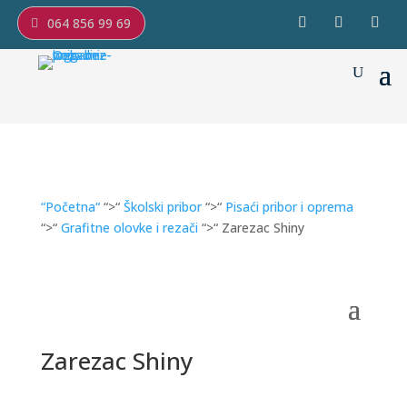
064 856 99 69
“Početna“
“>“
Školski pribor
“>“
Pisaći pribor i oprema
“>“
Grafitne olovke i rezači
“>“ Zarezac Shiny
Zarezac Shiny