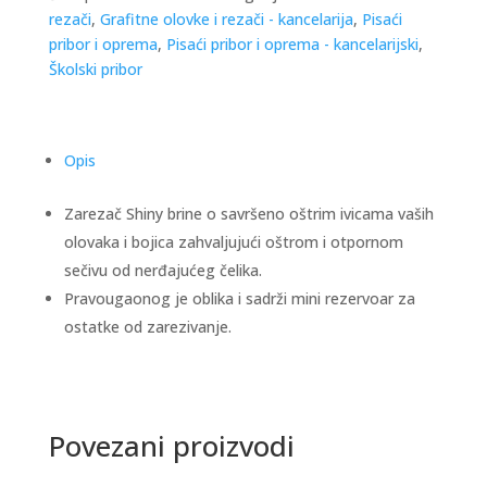
rezači
,
Grafitne olovke i rezači - kancelarija
,
Pisaći
pribor i oprema
,
Pisaći pribor i oprema - kancelarijski
,
Školski pribor
Opis
Zarezač Shiny brine o savršeno oštrim ivicama vaših
olovaka i bojica zahvaljujući oštrom i otpornom
sečivu od nerđajućeg čelika.
Pravougaonog je oblika i sadrži mini rezervoar za
ostatke od zarezivanje.
Povezani proizvodi