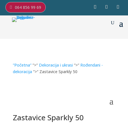
064 856 99 69
“Početna“
“>“
Dekoracija i ukrasi
“>“
Rođendani -
dekoracija
“>“ Zastavice Sparkly 50
Zastavice Sparkly 50