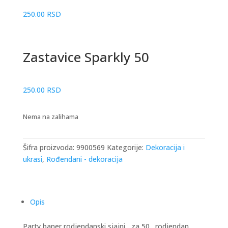
250.00
RSD
Zastavice Sparkly 50
250.00
RSD
Nema na zalihama
Šifra proizvoda:
9900569
Kategorije:
Dekoracija i
ukrasi
,
Rođendani - dekoracija
Opis
Party baner rodjendanski sjajni , za 50 . rodjendan