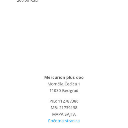
200.00
RSD
Mercurion plus doo
Momčila Čedića 1
11030 Beograd
PIB: 112787386
MB: 21739138
MAPA SAJTA
Početna stranica