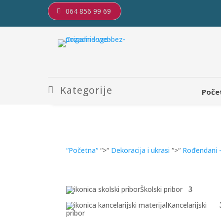
064 856 99 69
Kategorije
Poče
“Početna“
“>“
Dekoracija i ukrasi
“>“
Rođendani -
Školski pribor
Kancelarijski
pribor