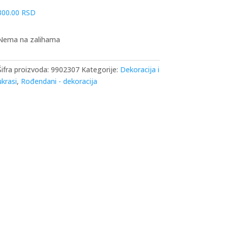
300.00
RSD
Nema na zalihama
Šifra proizvoda:
9902307
Kategorije:
Dekoracija i
ukrasi
,
Rođendani - dekoracija